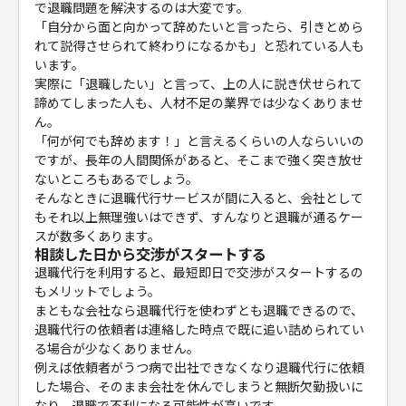
で退職問題を解決するのは大変です。
「自分から面と向かって辞めたいと言ったら、引きとめら
れて説得させられて終わりになるかも」と恐れている人も
います。
実際に「退職したい」と言って、上の人に説き伏せられて
諦めてしまった人も、人材不足の業界では少なくありませ
ん。
「何が何でも辞めます！」と言えるくらいの人ならいいの
ですが、長年の人間関係があると、そこまで強く突き放せ
ないところもあるでしょう。
そんなときに退職代行サービスが間に入ると、会社として
もそれ以上無理強いはできず、すんなりと退職が通るケー
スが数多くあります。
相談した日から交渉がスタートする
退職代行を利用すると、最短即日で交渉がスタートするの
もメリットでしょう。
まともな会社なら退職代行を使わずとも退職できるので、
退職代行の依頼者は連絡した時点で既に追い詰められてい
る場合が少なくありません。
例えば依頼者がうつ病で出社できなくなり退職代行に依頼
した場合、そのまま会社を休んでしまうと無断欠勤扱いに
なり、退職で不利になる可能性が高いです。