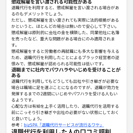
懲戒解雇を言い渡される可能性がある
退職代行を利用すると、懲戒解雇を言い渡される場合があ
るのもデメリットでしょう。
ただし、懲戒解雇を言い渡されても実際に法的根拠がある
かというと、ほとんどの場合は無いので安心して下さい。
懲戒解雇は原則的に会社の金を横領した、同業他社に名簿
を売ったなど、重大な問題がある場合にのみ適用されま
す。
懲戒解雇をすると労働者の再就職にも多大な影響を与える
ため、退職代行を利用したことによるブラック経営者の逆
恨みで、懲戒解雇が認められる可能性は低いです。
退職までに社内でパワハラやいじめを受けることが
ある
退職代行を利用してもどうしても出社や引き継ぎが必要な
場合は職場に足を運ぶことになるのですが、退職が効力を
発揮するまでの2週間にいじめやパワハラを受ける人もい
るようです。
心配な方は有給を上手く活用したり、退職代行を活用する
前にこっそり引き継ぎや出社の必要がない状態にしておく
と良いでしょう。
参考：
bizSPA「退職代行サービスが流行るワケ」
退職代行を利用した人の口コミ評判