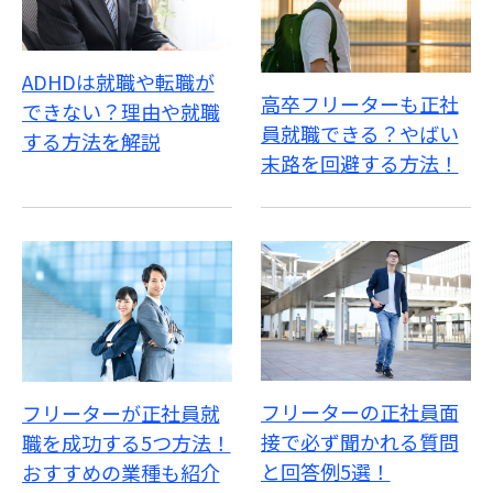
ADHDは就職や転職が
高卒フリーターも正社
できない？理由や就職
員就職できる？やばい
する方法を解説
末路を回避する方法！
フリーターの正社員面
フリーターが正社員就
接で必ず聞かれる質問
職を成功する5つ方法！
と回答例5選！
おすすめの業種も紹介