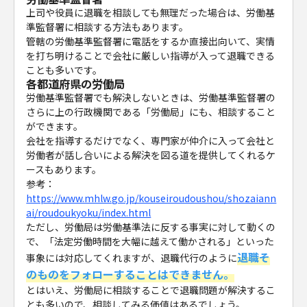
上司や役員に退職を相談しても無理だった場合は、労働基
準監督署に相談する方法もあります。
管轄の労働基準監督署に電話をするか直接出向いて、実情
を打ち明けることで会社に厳しい指導が入って退職できる
ことも多いです。
各都道府県の労働局
労働基準監督署でも解決しないときは、労働基準監督署の
さらに上の行政機関である「労働局」にも、相談すること
ができます。
会社を指導するだけでなく、専門家が仲介に入って会社と
労働者が話し合いによる解決を図る道を提供してくれるケ
ースもあります。
参考：
https://www.mhlw.go.jp/kouseiroudoushou/shozaiann
ai/roudoukyoku/index.html
ただし、労働局は労働基準法に反する事実に対して動くの
で、「法定労働時間を大幅に越えて働かされる」といった
退職そ
事象には対応してくれますが、退職代行のように
のものをフォローすることはできません。
とはいえ、労働局に相談することで退職問題が解決するこ
とも多いので、相談してみる価値はあるでしょう。