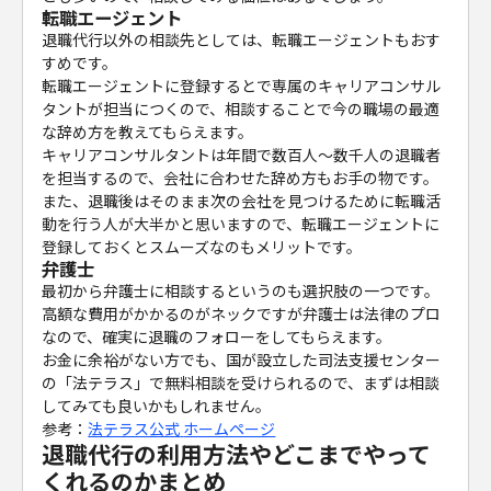
転職エージェント
退職代行以外の相談先としては、転職エージェントもおす
すめです。
転職エージェントに登録するとで専属のキャリアコンサル
タントが担当につくので、相談することで今の職場の最適
な辞め方を教えてもらえます。
キャリアコンサルタントは年間で数百人～数千人の退職者
を担当するので、会社に合わせた辞め方もお手の物です。
また、退職後はそのまま次の会社を見つけるために転職活
動を行う人が大半かと思いますので、転職エージェントに
登録しておくとスムーズなのもメリットです。
弁護士
最初から弁護士に相談するというのも選択肢の一つです。
高額な費用がかかるのがネックですが弁護士は法律のプロ
なので、確実に退職のフォローをしてもらえます。
お金に余裕がない方でも、国が設立した司法支援センター
の「法テラス」で無料相談を受けられるので、まずは相談
してみても良いかもしれません。
参考：
法テラス公式
ホームページ
退職代行の利用方法やどこまでやって
くれるのかまとめ