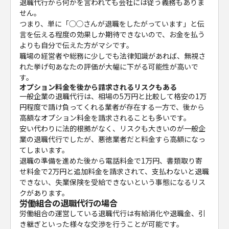
退職代行から何かを言われても会社には従う義務もありま
せん。
つまり、単に「◯◯さんが退職をしたがっています」と伝
言を伝える程度の効果しか期待できないので、お金を払う
よりも自分で伝えた方がマシです。
職場の経営者や総務に少しでも法律知識があれば、無視さ
れた挙げ句あなたの評価が大幅に下がる可能性が高いで
す。
オプション料金を後から請求されるリスクもある
一般企業の退職代行は、相場の5万円と比較して格安の1万
円程度で請け負ってくれる業者が存在する一方で、後から
高額なオプション料金を請求されることも多いです。
安い代わりに法的根拠がなく、リスクも大きいのが一般企
業の退職代行でしたが、悪徳業者だと料金すら高額になっ
てしまいます。
退職の準備を進めた後から電話料金で1万円、書類取り寄
せ料金で2万円と追加料金を請求されて、支払わないと退職
できない、失業保険を受給できないという事態になるリス
クがあります。
労働組合の退職代行の場合
労働組合の運営している退職代行は有給消化や退職金、引
き継ぎといった様々な交渉を行うことが可能です。