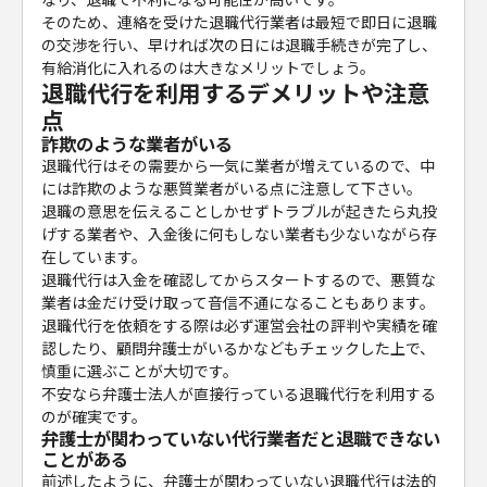
そのため、連絡を受けた退職代行業者は最短で即日に退職
の交渉を行い、早ければ次の日には退職手続きが完了し、
有給消化に入れるのは大きなメリットでしょう。
退職代行を利用するデメリットや注意
点
詐欺のような業者がいる
退職代行はその需要から一気に業者が増えているので、中
には詐欺のような悪質業者がいる点に注意して下さい。
退職の意思を伝えることしかせずトラブルが起きたら丸投
げする業者や、入金後に何もしない業者も少ないながら存
在しています。
退職代行は入金を確認してからスタートするので、悪質な
業者は金だけ受け取って音信不通になることもあります。
退職代行を依頼をする際は必ず運営会社の評判や実績を確
認したり、顧問弁護士がいるかなどもチェックした上で、
慎重に選ぶことが大切です。
不安なら弁護士法人が直接行っている退職代行を利用する
のが確実です。
弁護士が関わっていない代行業者だと退職できない
ことがある
前述したように、弁護士が関わっていない退職代行は法的