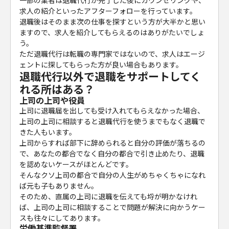
一部の業者は退職代行が完了した後にカウンセリングや、
求人の紹介といったアフターフォローを行っています。
退職後はそのまま次の仕事を探すという方が大半かと思い
ますので、求人を紹介してもらえるのはありがたいでしょ
う。
ただ退職代行は転職の専門家ではないので、求人はエージ
ェントに探してもらった方が良い場合もあります。
退職代行以外で退職をサポートしてく
れる所はある？
上司の上司や役員
上司に退職届を出しても受け入れてもらえなかった場合、
上司の上司に相談すると退職代行を使うまでもなく退職で
きた人もいます。
上司からすれば部下に辞められると自分の評価が落ちるの
で、あなたの都合でなく自分の都合で引き止めたり、退職
を認めないケースがほとんどです。
そんなクソ上司の都合で自分の人生がめちゃくちゃになれ
ば元も子もありません。
そのため、直属の上司に退職を伝えても埒が明かなけれ
ば、上司の上司に相談することで問題が解決に向かうケー
スも往々にしてあります。
労働基準監督署