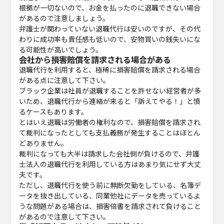
根拠が一切ないので、お金を払ったのに退職できない場合
があるので注意しましょう。
弁護士が関わっていない退職代行は安いのですが、その代
わりに成功率も責任感も低いので、安物買いの銭失いにな
る可能性が高いでしょう。
会社から損害賠償を請求される場合がある
退職代行を利用すると、極稀に損害賠償を請求される場合
がある点に注意して下さい。
ブラック企業は社員が退職することを許せない経営者が多
いため、退職代行から連絡が来ると「訴えてやる！」と憤
るケースもあります。
とはいえ退職は労働者の権利なので、損害賠償を請求され
て裁判になったとしても支払義務が発生することはほとん
どありません。
裁判になっても大半は請求した会社側が負けるので、弁護
士法人の退職代行を利用している方はあまり気にせず大丈
夫です。
ただし、退職代行を使う前に無断欠勤をしている、名簿デ
ータを抜き出している、同業他社にデータを売っているよ
うな問題がある場合は、損害倍書を請求されて負けること
があるので注意して下さい。