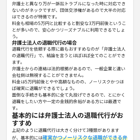
弁護士と異なり万が一訴訟トラブルになった時に対応でき
ないのがネックですが、団体交渉権があるので大半の対応
はできるのが特徴です。
料金も相場の5万円と比較すると割安な3万円前後というこ
とが多いので、安心かつリーズナブルに利用できるでしょ
う。
弁護士法人の退職代行の場合
退職代行を依頼する際に最もおすすめなのが「弁護士法人
の退職代行」で、結論を言うとほぼほぼ全てのことができ
ます。
弁護士からの連絡は法的根拠があるので、一般企業と違い
会社側は無視することができません。
料金は5万円前後とやや高額なものの、ノーリスクかつほ
ぼ確実に退職ができるでしょう。
面倒な手続きも基本的に全て丸投げできるので、とにかく
退職をしたい方や一定の金銭的余裕がある方には最適で
す。
基本的には弁護士法人の退職代行がお
すすめ
上記のように退職代行は大きく分けて3種類があります
確実かつノーリスクな退職ができる弁
が、基本的には