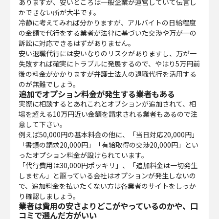
ありますが、安いところは一般企業が運営していて伝言し
かできない所が大半です。
冷静に考えてみれば分かりますが、アルバイトの日給程度
の金額で代行をする業者が法律に基づいた交渉や万が一の
訴訟に対応できるはずがありません。
安い退職代行には安いなりのリスクがありますし、万が一
失敗すれば確実にトラブルに発展するので、やはり5万円前
後の料金がかかりますが弁護士法人の退職代行を活用する
のが無難でしょう。
追加でオプション料金が発生する業者もある
実際に相談するとあれこれとオプションが追加されて、相
場を超える10万円近い金額を請求される業者もあるので注
意して下さい。
例えば50,000円の基本料金の他に、「当日対応20,000円」
「書類の請求20,000円」「有給取得の交渉20,000円」とい
ったオプション料金が設けられています。
「代行費用は30,000円ポッキリ」、「追加料金は一切発生
しません」と謳っている会社はオプションが発生しないの
で、追加料金を払いたくない方は各業者のサイトをしっか
り確認しましょう。
業者は費用の安さよりどこがやっているのかや、口
コミで選んだ方がいい