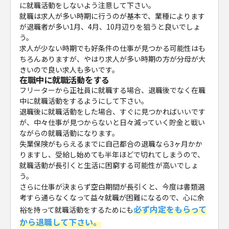
に就職活動をしないよう注意して下さい。
就職は求人が多い時期に行うのが基本で、業種によります
が退職者が多い1月、4月、10月辺りを狙うと良いでしょ
う。
求人が少ない時期でも好条件の仕事が見つかる可能性はも
ちろんありますが、やはり求人が多い時期の方が分母が大
きいので良い求人も多いです。
在職中に就職活動をする
フリーターから正社員に就職する場合、退職後でなく在職
中に就職活動をするようにして下さい。
退職後に就職活動をした場合、すぐに見つかればいいです
が、中々仕事が見つからないと日々減っていく貯金と戦い
ながらの就職活動になります。
失業保険がもらえるまでに自己都合の退職なら3ヶ月かか
りますし、受給し始めても半年ほどで切れてしまうので、
就職活動が長引くと生活に困窮する可能性が高いでしょ
う。
さらに仕事が決まらず空白期間が長引くと、今度は書類選
考すら通らなくなって益々就職が困難になるので、心に余
必ず内定をもらって
裕を持って就職活動をするためにも
から退職して下さい。