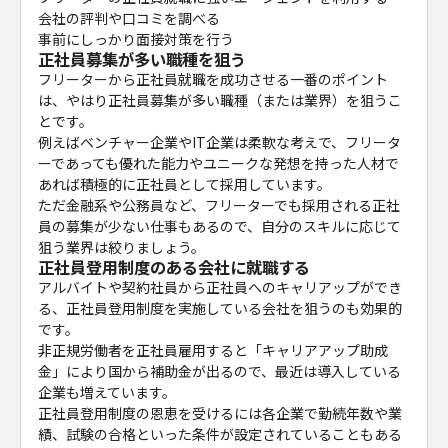
会社の評判や口コミを調べる
事前にしっかり面接対策を行う
正社員募集が多い職種を狙う
フリーターから正社員就職を成功させる一番のポイント
は、やはり正社員募集が多い職種（または業界）を狙うこ
とです。
例えばベンチャー企業やIT企業は柔軟な考えで、フリータ
ーであっても優れた能力やユニークな発想を持った人材で
あれば積極的に正社員として採用しています。
ただ金融系や公務員など、フリーターでも採用される正社
員の募集が少ない仕事もあるので、自分のスキルに応じて
狙う業界は絞りましょう。
正社員登用制度のある会社に就職する
アルバイトや契約社員から正社員へのキャリアップができ
る、正社員登用制度を実施している会社を狙うのも効果的
です。
非正規労働者を正社員雇用すると「キャリアアップ助成
金」により国から補助金が出るので、最近は導入している
企業も増えています。
正社員登用制度の恩恵を受けるには各企業で勤続年数や業
績、試験の合格といった条件が設定されていることもある