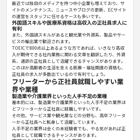
最近では独自のメディアを持つ中小企業も増えており、サ
イトのメンテナンス、ニュースやブログの更新、ECサイト
の運営をスタッフに任せるケースも多いです。
外国語スキルや医療系資格は高収入の正社員求人に
有利
また、外国語スキルがあると観光業や外資系、製品やサー
ビスの輸出業で歓迎されます。
TOEICで800点以上あるような方であれば、いきなり高収
入が期待できる社内業務に関わる文章を翻訳したり、外資
系、通訳の正社員として活躍できるチャンスがあります。
このほか高齢者の生活を支える医療・福祉関連の資格も、
正社員の求人が多数出ているので有利でしょう。
フリーターから正社員就職しやすい業
界や業種
製造業や介護業界といった人手不足の業種
基本的には、製造業や介護業界といった人手不足の業界ほ
どフリーターから正社員に就職しやすいです。
その他、サービス業や観光業などの分野も、高卒フリータ
ーから正社員へと転身して活躍しています。
人手不足の業界は全くの未経験者でも、やる気があれば正
社員として就職できるチャンスがあります。