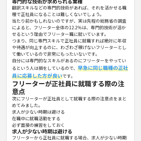
専門的な技術が求められる業種
翻訳スキルなどの専門的技術があれば、それを活かせる職
種で正社員になることは難しくないでしょう。
当たり前かもしれないのですが、実は先程の総務省の調査
によると、フリーター全体の12.2％は、専門的技術が活か
せるという理由でフリーター職に就いています。
つまり、同じ専門スキルで正社員に就職すれば絶対に年収
や待遇が向上するのに、わざわざ稼げないフリーターとし
て働いているので非常にもったいないです。
自分には専門的なスキルがあるのにフリーターをやってい
早急に同じ職種の正社
るという人は損をしているので、
員に応募した方が良い
です。
フリーターが正社員に就職する際の注
意点
次にフリーターが正社員として就職する際の注意点をまと
めてみました。
求人が少ない時期は避ける
在職中に就職活動をする
必ず面接の練習をしておく
求人が少ない時期は避ける
フリーターから正社員に就職する場合、求人が少ない時期