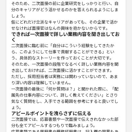
そのため、二次面接の前に企業研究をしっかりと行い、自
分のキャリアがどう活かせるのかを答えられるようにしま
しょう。
仮にどれだけ立派なキャリアがあっても、その企業で活か
せなければ面接官はなんの興味を抱かないからです。
できれば一次面接で詳しい業務内容を聞き出してお
く
二次面接に臨む前に「自分はこういう経験をしてきたか
ら、このようにして仕事で貢献することができる」とい
う、具体的なストーリーを作っておくことが大切です。
そのため、一次面接の段階でなるべく詳しい業務内容を聞
き出しておければ、二次面接に活かすことができます。
ただし、採用担当者は実務には関わっていないので、あま
り深い内容は理解していません。
一次面接の最後に「何か質問は？」と聞かれた際に、「配
属先の仕事内容について、詳しく教えてください」とさり
気なく質問をし、入手できる範囲を参考にすると良いでし
ょう。
アピールポイントを洩らさずに伝える
二次面接では、応募書類や一次面接で伝えきれなかった部
分も全てアピールするつもりで臨みましょう。
応募書類である履歴書や職務経歴書は、記入欄の限界もあ