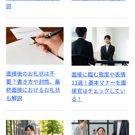
説
面接後のお礼状は不
面接に臨む態度や表情
要？書き方や封筒、最
11選！基本マナーを面
終面接におけるお礼状
接官はチェックしてい
も解説
る！