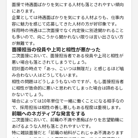
面接で待遇面ばかりを気にする人材も落とされやすい傾向
にあります。
企業としては待遇面ばかりを気にする人材よりも、仕事内
容に魅力を感じて応募してきた人材の方が好印象です。
採用時の待遇は二次面接でなく内定後に別途聞かれること
も多いので、向こうから聞かれない限りは言い出さない方
が無難です。
面接担当の役員や上司と相性が悪かった
二次面接において、面接担当者である役員や上司と相性が
悪い場合も落とされてしまうでしょう。
初対面の時点で「あっ、こいつは無理だ」と感じるほど噛
み合わない人はどうしてもいます。
相性の問題はどうしようもないのですが、もし面接担当者
に相性が致命的に悪いと思われてしまった場合は諦めるし
かないでしょう。
場合によっては10年単位で一緒に働くことになる相手なの
で、採用担当は相性の善し悪しもある程度は重視します。
前職へのネガティブな発言をする
二次面接において、前職の不満や愚痴ばかりを志望動機に
あげるような人材も落とされやすいです。
特に雑談面接だと「前職の給料がこれじゃあ不満あります