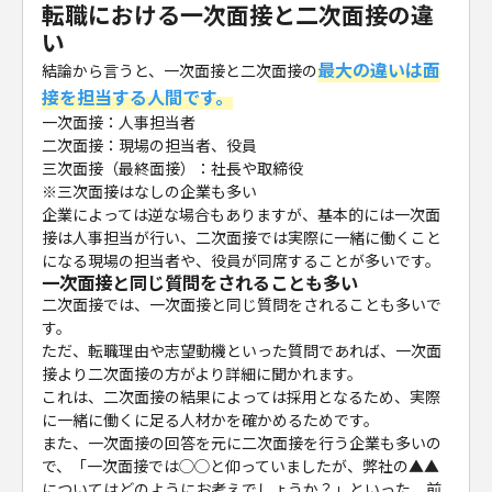
転職における一次面接と二次面接の違
い
最大の違いは面
結論から言うと、一次面接と二次面接の
接を担当する人間です。
一次面接：人事担当者
二次面接：現場の担当者、役員
三次面接（最終面接）：社長や取締役
※三次面接はなしの企業も多い
企業によっては逆な場合もありますが、基本的には一次面
接は人事担当が行い、二次面接では実際に一緒に働くこと
になる現場の担当者や、役員が同席することが多いです。
一次面接と同じ質問をされることも多い
二次面接では、一次面接と同じ質問をされることも多いで
す。
ただ、転職理由や志望動機といった質問であれば、一次面
接より二次面接の方がより詳細に聞かれます。
これは、二次面接の結果によっては採用となるため、実際
に一緒に働くに足る人材かを確かめるためです。
また、一次面接の回答を元に二次面接を行う企業も多いの
で、「一次面接では◯◯と仰っていましたが、弊社の▲▲
についてはどのようにお考えでしょうか？」といった、前