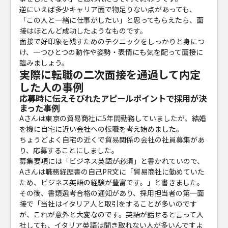
逆にいえば多少キャリア面で物足りない点があっても、
「この人と一緒に仕事がしたい」と思ってもらえたら、面
接はほとんど成功したようなものです。
面接で好印象を残すためのテクニックをしっかりと身につ
け、一つひとつの動作や姿勢・表情にも気を配って面接に
臨みましょう。
実際に転職の二次面接を通過して内定
した人の事例
応募時に伝えそびれたアピールポイントで採用が決
まった事例
Aさんは東京の貿易商社に5年間勤務していましたが、結婚
を機に自宅に近い会社への転職を考え始めました。
ちょうどよく自宅の近くで貿易関係の会社の社員募集があ
り、応募することにしました。
募集要項には「ビジネス英語が必須」と書かれていので、
Aさんは職務経歴書の自己PR文に「貿易商社に勤めていた
ため、ビジネス英語の経験が豊富です。」と書きました。
その後、書類選考合格の通知があり、採用担当者の第一面
接で「当社はイタリア人と取引をすることが多いのです
が、これが意外と大変なのです。英語が話せると言って入
社しても、イタリア英語は聞き取れない人が多いんですよ