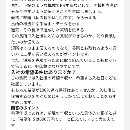
また、下記のような構成でPRするなどして、面接担当者に
分かりやすいように伝えることも意識しましょう。
最初に結論（私の長所は◯◯です）から伝える
長所の根拠となる理由・データを示す
過去にその長所で達成した実績を伝える
その長所で入社後にどんな貢献ができるのか、どう貢献し
たいのか伝える
短所はそのまま伝えるのでなく、長所とも取れるような言
い方に上手く言い換えるのがポイントです。
また、短所を克服するために取り組んでいることもセット
で伝えると、好印象になりやすいです。
入社の希望条件はありますか？
この質問では入社後の希望年収や、希望する入社日などを
確認しています。
もちろん希望が100％通る保証はありませんが、入社後に
後悔するのを防ぐためにもしっかり伝えておくことをおす
すめします。
回答のポイント
希望年収であれば、前職の年収といった具体的な根拠と共
に「希望年収は600万円です」と伝えてしまって大丈夫で
す。