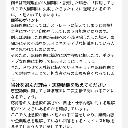
例えば転職理由が人間関係と説明した場合、「採用しても
うちで人間関係に失敗したらまたすぐに退職されるので
は」と思われてしまいます。
回答のポイント
転職理由によっては、ストレートに伝えてしまうと面接担
当者にマイナス印象を与えてしまう可能性があります。
例えば退職した理由が前職への不満や給与だった場合、事
細かにその不満を訴えるとネガティブな転職をしている人
材と思われてしまいます。
そのため、転職理由は簡潔に話す程度に抑えたり、ポジテ
ィブな理由に変換して伝えるようにしましょう。
また、合わせて入社後に描いているキャリアを転職理由と
して説明することで、担当者からの印象も良くなるでしょ
う。
当社を選んだ理由・志望動機を教えてください
志望動機に関してもほぼ確実に二次面接で聞かれることに
なるでしょう。
応募者の入社意欲の高さや、自社と仕事内容に対する理解
度がどれぐらいあるのかを確認しています。
ここで入社意欲が低いと思われる回答をしたり、業務内容
や企業理念を理解していない回答をするとマイナス印象を
与えてしまうので注意して下さい。