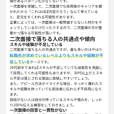
接があるパターンも少なくないです。
一次面接を突破して、二次面接でも採用後のキャリアを聞
かれたから「これはほぼ内定だろう」なんて考えている
と、足元をすくわれる可能性があります。
企業によっては、一次面接は一般常識すらない人材かをチ
ェックしているだけだったりするので、二次面接の方が重
要かつ落ちる可能性が高いです。
二次面接で落ちる人の共通点や傾向
スキルや経験が不足している
二次面接で落ちる人の共通点ですが、最も多いのはやはり
転職先が求めているレベルよりもスキルや経験が不
足している
ケースです。
20代前半であればスキルが不足していても成長性を見越し
て採用してくれる可能性もありますが、30代以上だとスキ
ル不足は落とされる理由に直結しやすいでしょう。
また、アピール方法がイマイチな場合、せっかく優れたス
キルや経験を持っていても担当者に伝わらず不採用になり
ます。
自信がない人は自分の持っているスキルや強みを、しっか
り100％伝える練習をしておきましょう。
一次面接の回答と一貫性がない