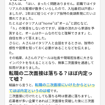
Aさんは、「はい、まったく問題ありません。前職ではイタ
リア人のお客様が数多くいらしたので、入社最初は戸惑い
ましたが、1年ほど経つとイタリア独特の英語表現にだいぶ
慣れてきました。
たとえばイタリア人は“home”は“オーム”と読むなど、
「ｈ」の発音をしないのですが、前後の流れから単語を予
測すると、オームはホームなのだなと理解できます」と、
自信を持って答えました。
さらに、Ａさんはイタリア人と会話をするときは、独特の
感性や習慣を知っておく必要があることなどを伝えまし
た。
その結果、Aさんのアピールは社長や現場担当者に大きな
インパクトを与えることとなり、無事二次面接を通過して
採用が決まりました。
転職の二次面接は落ちる？ほぼ内定っ
て嘘？
転職の二次面接にいけたからといっ
結論から言うと、
てほぼ内定というのは嘘
です。
二次面接に行けたとしても落ちる時は普通に落ちますし、
応募者が多い企業であれば二次面接を突破した後に三次面