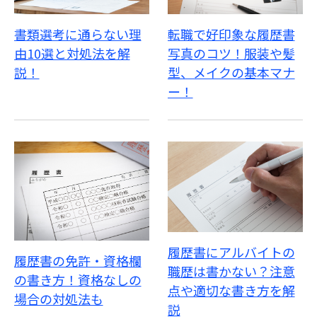
書類選考に通らない理
転職で好印象な履歴書
由10選と対処法を解
写真のコツ！服装や髪
説！
型、メイクの基本マナ
ー！
履歴書にアルバイトの
履歴書の免許・資格欄
職歴は書かない？注意
の書き方！資格なしの
点や適切な書き方を解
場合の対処法も
説