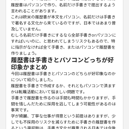
履歴書はパソコンで作り、名前だけ手書きで提出するよう
言われることがあります。
これは欧米の履歴書が本文をパソコン、名前だけは手書き
で著名する文化から来ているのですが、日本ではあまり普
及していません。
むしろ名前だけ手書きにするなら全部手書きorパソコンに
すればいいのに、と思われてしまうリスクもあるので、特
に指示がなければ全て手書き、またはパソコンで履歴書を
作りましょう。
履歴書は手書きとパソコンどっちが好
印象かまとめ
今回は履歴書は手書きとパソコンのどちらが好印象なのか
について紹介しました。
履歴書を手書きで作成するか、それともパソコンで済ます
かは転職活動において悩ましい問題です。
手書きで履歴書を作るのは手間も時間もかかりますが、手
間を惜しんだために採用を逃してしまう可能性があるのは
事実です。
字が綺麗、丁寧な仕事が得意という前提はありますが、少
しでも不採用のリスクを減らすために手書きの履歴書を作
るという選択肢は、手書き文化が尊重される日本では今後