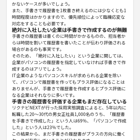
かないケースが多いでしょう。
また、手書きで履歴書を1枚書き終えるのには少なくとも1
時間程度はかかりますので、優先順位によって臨機応変な
対応をすることも必要です。
絶対に入社したい企業は手書きで作成するのが無難
手書きの履歴書は書くのに時間がかかるものの、担当者か
らは時間を割いて履歴書を書いたことが伝わり評価される
場合があるのも事実です。
そのため、「絶対に入社したい」という企業に関しては、
企業がパソコンの履歴書を指定していなければ手書きで作
成するのはアリでしょう。
IT企業のようなパソコンスキルが求められる企業を除い
て、パソコンで履歴書を作ってもプラス評価になることは
ありませんが、手書きで履歴書を作成するとプラス評価に
なる企業はそれなりに多いです。
手書きの履歴書を評価する企業もまだ存在している
リクナビNEXTが行った採用実態調査によると、5年以内に
転職した20～30代の男女正社員1,000名のうち、「履歴書
を手書きで作成した」という人は69％、「パソコンで作成
した」という人は23％でした。
この結果から、まだ手書きの履歴書がプラスの方向に働く